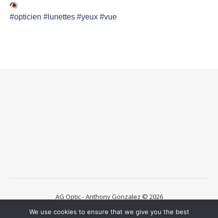
#opticien
#lunettes
#yeux
#vue
AG Optic - Anthony Gonzalez © 2026
La Boutique
Les Verres
Lentilles de contact
We use cookies to ensure that we give you the best