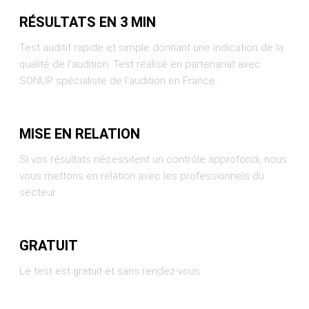
RÉSULTATS EN 3 MIN
Test auditif rapide et simple donnant une indication de la
qualité de l'audition. Test réalisé en partenariat avec
SONUP spécialiste de l'audition en France.
MISE EN RELATION
Si vos résultats nécessitent un contrôle approfondi, nous
vous mettons en relation avec les professionnels du
secteur.
GRATUIT
Le test est gratuit et sans rendez-vous.