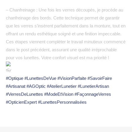
–
Chanfreinage : Une fois les verres découpés, je procède au
chanfreinage des bords. Cette technique permet de garantir
que les verres s’insèrent parfaitement dans la monture, tout en
offrant un rendu esthétique soigné et une finition impeccable.
Ces étapes viennent compléter le travail minutieux commencé
dans le post précédent, assurant une qualité irréprochable
pour vos lunettes. Votre confort visuel est ma priorité !
#Optique
#LunettesDeVue
#VisionParfaite
#SavoirFaire
#Artisanat
#AGOptic
#AtelierLunetier
#LunetierArtisan
#VerresDeLunettes
#ModeEtVision
#FaçonnageVerres
#OpticienExpert
#LunettesPersonnalisées