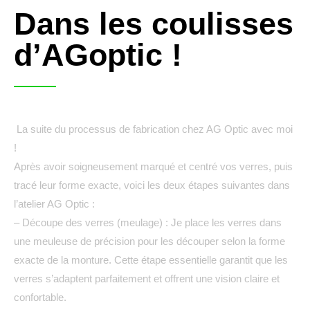
Dans les coulisses
d’AGoptic !
La suite du processus de fabrication chez AG Optic avec moi
!
Après avoir soigneusement marqué et centré vos verres, puis
tracé leur forme exacte, voici les deux étapes suivantes dans
l’atelier AG Optic :
– Découpe des verres (meulage) : Je place les verres dans
une meuleuse de précision pour les découper selon la forme
exacte de la monture. Cette étape essentielle garantit que les
verres s’adaptent parfaitement et offrent une vision claire et
confortable.